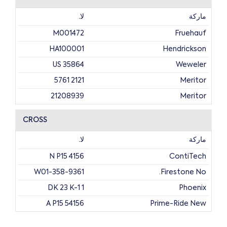
ماركة
لا.
M001472
Fruehauf
HA100001
Hendrickson
US 35864
Weweler
2121 5761
Meritor
21208939
Meritor
21216135
Meritor
CROSS
ماركة
لا.
4156 N P15
ContiTech
W01-358-9361
Firestone No.
1 DK 23 K-1
Phoenix
54156 A P15
Prime-Ride New